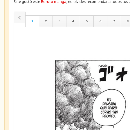
Si te gustó este
Boruto manga
, no olvides recomendar a todos tu
1
2
3
4
5
6
7
8