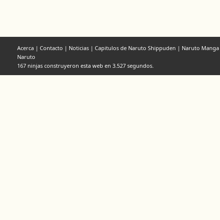
Acerca
|
Contacto
|
Noticias
|
Capitulos de Naruto Shippuden
|
Naruto Manga
Naruto
167 ninjas construyeron esta web en 3.527 segundos.