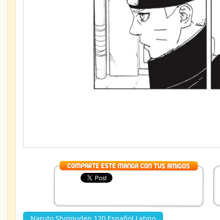
Naruto Shippuden 120 Español Latino
»