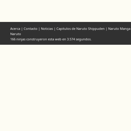
Acerca
|
Contacto
|
Noticias
|
Capitulos de Naruto Shippuden
|
Naruto Manga
Naruto
166 ninjas construyeron esta web en 3.574 segundos.