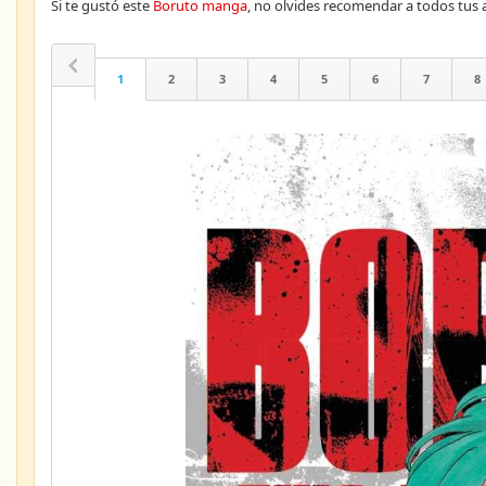
Si te gustó este
Boruto manga
, no olvides recomendar a todos tu
1
2
3
4
5
6
7
8