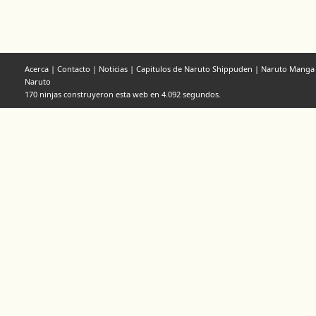
Acerca
|
Contacto
|
Noticias
|
Capitulos de Naruto Shippuden
|
Naruto Manga
Naruto
170 ninjas construyeron esta web en 4.092 segundos.