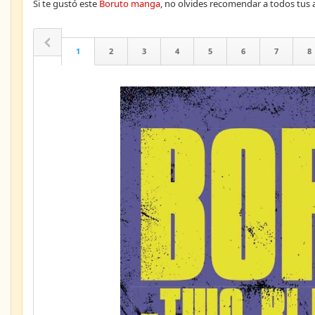
Si te gustó este
Boruto manga
, no olvides recomendar a todos tu
1
2
3
4
5
6
7
8