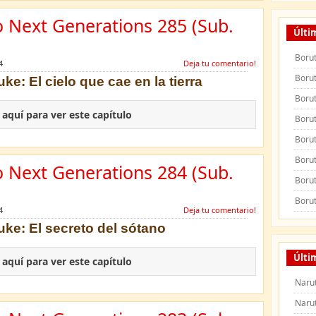
o Next Generations 285 (Sub.
Últi
Borut
4
Deja tu comentario!
Borut
ke: El cielo que cae en la tierra
Borut
c aquí para ver este capítulo
Borut
Borut
Borut
o Next Generations 284 (Sub.
Borut
Borut
4
Deja tu comentario!
uke: El secreto del sótano
Últi
c aquí para ver este capítulo
Naru
Naru