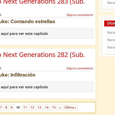
o Next Generations 283 (Sub.
Naru
4
Deja tu comentario!
suke: Contando estrellas
Últi
Narut
c aquí para ver este capítulo
Naru
Naru
o Next Generations 282 (Sub.
4
Deja tu comentario!
ke: Infiltración
c aquí para ver este capítulo
7
8
9
10
11
12
13
14
15
»
Última »