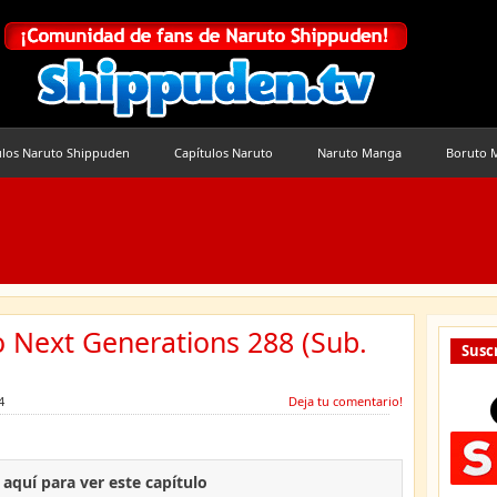
ulos Naruto Shippuden
Capítulos Naruto
Naruto Manga
Boruto 
o Next Generations 288 (Sub.
Suscr
4
Deja tu comentario!
c aquí para ver este capítulo