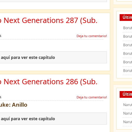
Últi
o Next Generations 287 (Sub.
Borut
4
Deja tu comentario!
Borut
Borut
Borut
c aquí para ver este capítulo
Borut
Borut
o Next Generations 286 (Sub.
Últi
4
Deja tu comentario!
uke: Anillo
Naru
Naru
c aquí para ver este capítulo
Naru