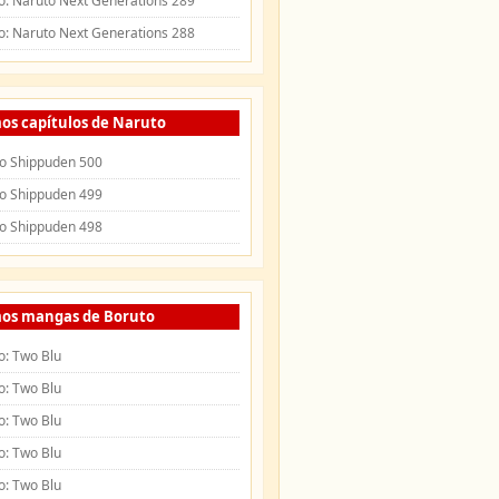
o: Naruto Next Generations 289
o: Naruto Next Generations 288
os capítulos de Naruto
o Shippuden 500
o Shippuden 499
o Shippuden 498
mos mangas de Boruto
o: Two Blu
o: Two Blu
o: Two Blu
o: Two Blu
o: Two Blu