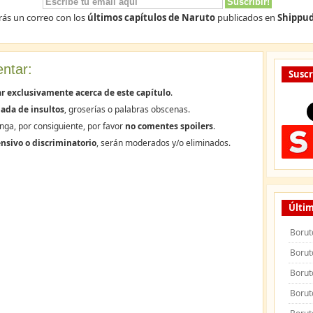
rás un correo con los
últimos capítulos de Naruto
publicados en
Shippud
ntar:
Suscr
r exclusivamente acerca de este capítulo
.
ada de insultos
, groserías o palabras obscenas.
nga, por consiguiente, por favor
no comentes spoilers
.
nsivo o discriminatorio
, serán moderados y/o eliminados.
Últim
Borut
Borut
Borut
Borut