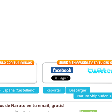
 España (Castellano)
»
Reportar
Descargar
«
Naruto Shippuden 10
los de Naruto en tu email,
gratis
!