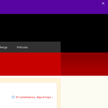
Manga
Películas
37 comentarios
,
deja el tuyo ↓