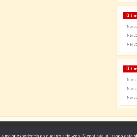
Últi
Narut
Narut
Narut
Últim
Narut
Narut
Narut
 Naruto Shippuden
|
Naruto Manga
|
Capitulos de Naruto
|
Peliculas de Naruto Shipp
la mejor experiencia en nuestro sitio web. Si continúa utilizando este s