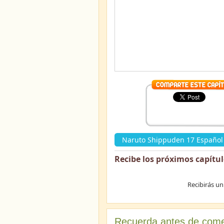
Naruto Shippuden 17 Español 
Recibe los próximos capítu
Recibirás un
Recuerda antes de come