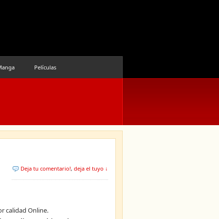
Manga
Películas
Deja tu comentario!
,
deja el tuyo ↓
r calidad Online.