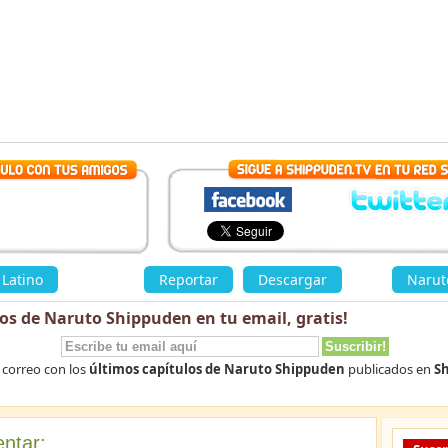
Latino
»
Reportar
Descargar
«
Narut
los de Naruto Shippuden en tu email,
gratis
!
 correo con los
últimos capítulos de Naruto Shippuden
publicados en
Sh
ntar: