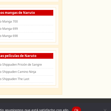
mos mangas de Naruto
o Manga 700
o Manga 699
o Manga 698
as películas de Naruto
o Shippuden Prisión de Sangre
o Shippuden Camino Ninja
o Shippuden The Last
uden
|
Openings de Naruto
|
Endings de
itio asumiremos que está satisfecho con ello.
Ok