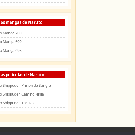
mos mangas de Naruto
o Manga 700
o Manga 699
o Manga 698
as películas de Naruto
o Shippuden Prisión de Sangre
o Shippuden Camino Ninja
o Shippuden The Last
uden
|
Openings de Naruto
|
Endings de