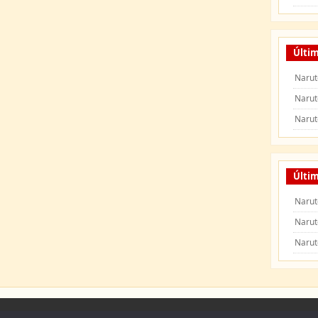
Últi
Narut
Narut
Narut
Últim
Narut
Narut
Narut
 Naruto Shippuden
|
Naruto Manga
|
Capitulos de Naruto
|
Peliculas de Naruto Shipp