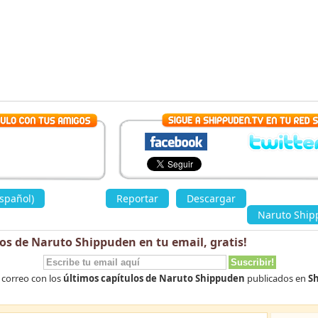
spañol)
»
Reportar
Descargar
«
Naruto Ship
los de Naruto Shippuden en tu email,
gratis
!
 correo con los
últimos capítulos de Naruto Shippuden
publicados en
Sh