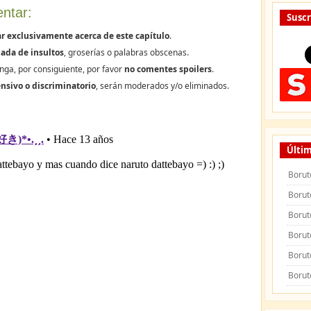
ntar:
Suscr
r exclusivamente acerca de este capítulo
.
ada de insultos
, groserías o palabras obscenas.
nga, por consiguiente, por favor
no comentes spoilers
.
nsivo o discriminatorio
, serán moderados y/o eliminados.
Últim
Borut
Borut
Borut
Borut
Borut
Borut