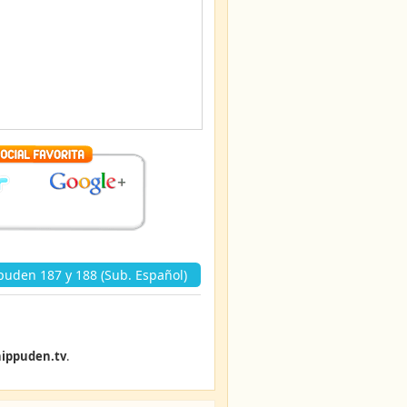
puden 187 y 188 (Sub. Español)
ippuden.tv
.