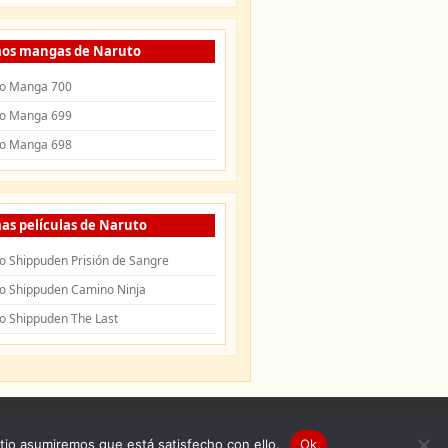
mos mangas de Naruto
o Manga 700
o Manga 699
o Manga 698
as películas de Naruto
o Shippuden Prisión de Sangre
o Shippuden Camino Ninja
o Shippuden The Last
uden
|
Openings de Naruto
|
Endings de
itio asumiremos que está satisfecho con ello.
Ok