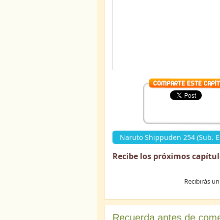
Naruto Shippuden 254 (Sub. E
Recibe los próximos capítu
Recibirás un
Recuerda antes de come