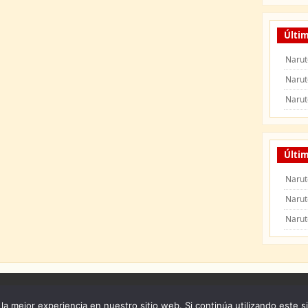
Últi
Narut
Narut
Narut
Últim
Narut
Narut
Narut
 Naruto Shippuden
|
Naruto Manga
|
Capitulos de Naruto
|
Peliculas de Naruto Shipp
la mejor experiencia en nuestro sitio web. Si continúa utilizando este s