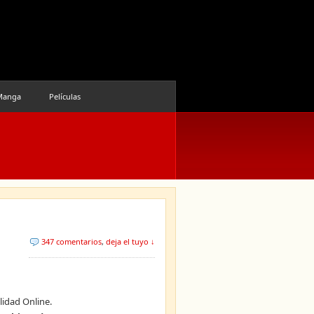
Manga
Películas
347 comentarios
,
deja el tuyo ↓
lidad Online.