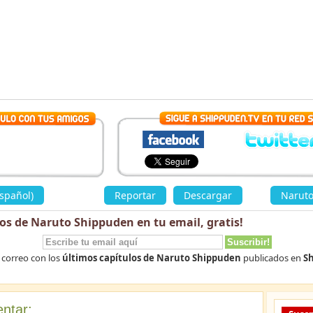
spañol)
»
Reportar
Descargar
«
Naruto
los de Naruto Shippuden en tu email,
gratis
!
 correo con los
últimos capítulos de Naruto Shippuden
publicados en
Sh
ntar: