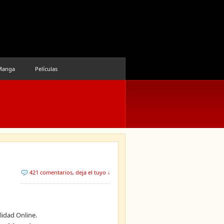
Manga
Películas
421 comentarios
,
deja el tuyo ↓
lidad Online.