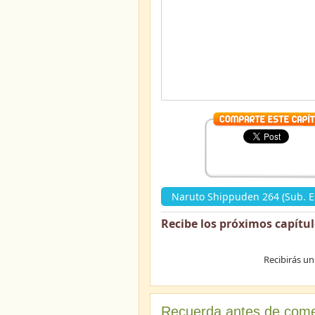
Naruto Shippuden 264 (Sub. E
Recibe los próximos capítu
Recibirás un
Recuerda antes de come