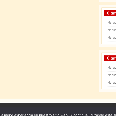
Últi
Narut
Narut
Narut
Últim
Narut
Narut
Narut
 Naruto Shippuden
|
Naruto Manga
|
Capitulos de Naruto
|
Peliculas de Naruto Shipp
la mejor experiencia en nuestro sitio web. Si continúa utilizando este s