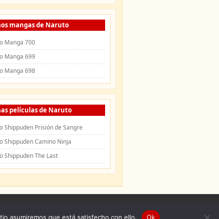
mos mangas de Naruto
o Manga 700
o Manga 699
o Manga 698
as películas de Naruto
o Shippuden Prisión de Sangre
o Shippuden Camino Ninja
o Shippuden The Last
uden
|
Openings de Naruto
|
Endings de
itio asumiremos que está satisfecho con ello.
Ok