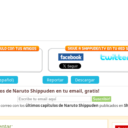
spañol)
»
Reportar
Descargar
los de Naruto Shippuden en tu email,
gratis
!
 correo con los
últimos capítulos de Naruto Shippuden
publicados en
Sh
ntar: