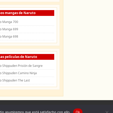
mos mangas de Naruto
o Manga 700
o Manga 699
o Manga 698
as películas de Naruto
o Shippuden Prisión de Sangre
o Shippuden Camino Ninja
o Shippuden The Last
uden
|
Openings de Naruto
|
Endings de
itio asumiremos que está satisfecho con ello.
Ok