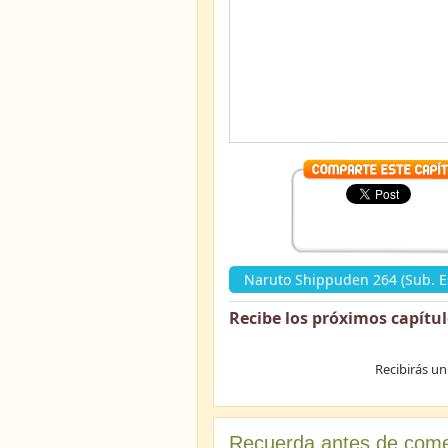
Naruto Shippuden 264 (Sub. E
Recibe los próximos capítu
Recibirás un
Recuerda antes de come