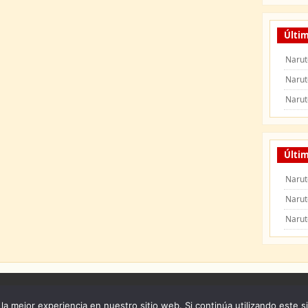
Últi
Narut
Narut
Narut
Últim
Narut
Narut
Narut
 Naruto Shippuden
|
Naruto Manga
|
Capitulos de Naruto
|
Peliculas de Naruto Shipp
la mejor experiencia en nuestro sitio web. Si continúa utilizando este s