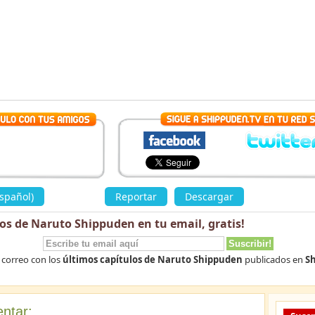
spañol)
»
Reportar
Descargar
los de Naruto Shippuden en tu email,
gratis
!
 correo con los
últimos capítulos de Naruto Shippuden
publicados en
Sh
ntar: