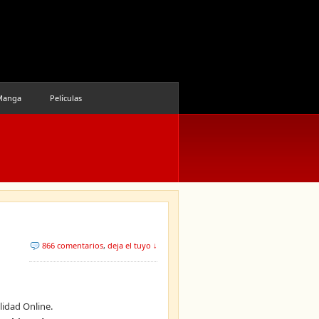
Manga
Películas
866 comentarios
,
deja el tuyo ↓
lidad Online.