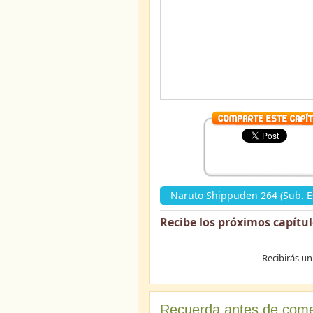
Naruto Shippuden 264 (Sub. E
Recibe los próximos capítu
Recibirás un
Recuerda antes de come