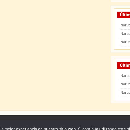
Últi
Narut
Narut
Narut
Últim
Narut
Narut
Narut
 Naruto Shippuden
|
Naruto Manga
|
Capitulos de Naruto
|
Peliculas de Naruto Shipp
la mejor experiencia en nuestro sitio web. Si continúa utilizando este s