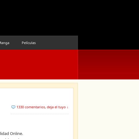
Manga
Películas
1330 comentarios
,
deja el tuyo ↓
lidad Online.