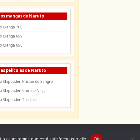
mos mangas de Naruto
o Manga 700
o Manga 699
o Manga 698
as películas de Naruto
o Shippuden Prisión de Sangre
o Shippuden Camino Ninja
o Shippuden The Last
uden
|
Openings de Naruto
|
Endings de
itio asumiremos que está satisfecho con ello.
Ok