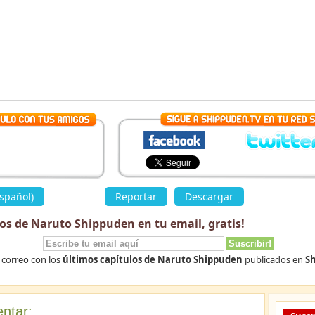
spañol)
»
Reportar
Descargar
los de Naruto Shippuden en tu email,
gratis
!
 correo con los
últimos capítulos de Naruto Shippuden
publicados en
Sh
ntar: