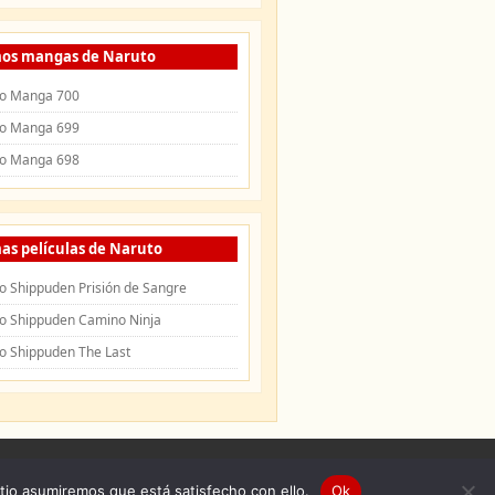
mos mangas de Naruto
o Manga 700
o Manga 699
o Manga 698
as películas de Naruto
o Shippuden Prisión de Sangre
o Shippuden Camino Ninja
o Shippuden The Last
uden
|
Openings de Naruto
|
Endings de
itio asumiremos que está satisfecho con ello.
Ok