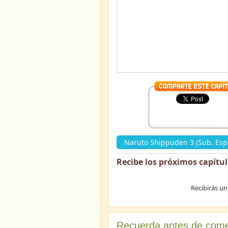
Naruto Shippuden 3 (Sub. Esp
Recibe los próximos capítu
Recibirás un
Recuerda antes de come