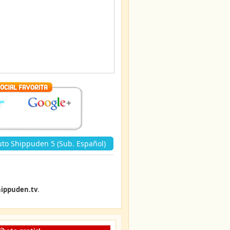
to Shippuden 5 (Sub. Español)
ippuden.tv
.