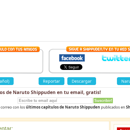
añol)
»
Reportar
Descargar
«
Naru
los de Naruto Shippuden en tu email,
gratis
!
 correo con los
últimos capítulos de Naruto Shippuden
publicados en
Sh
ntar: