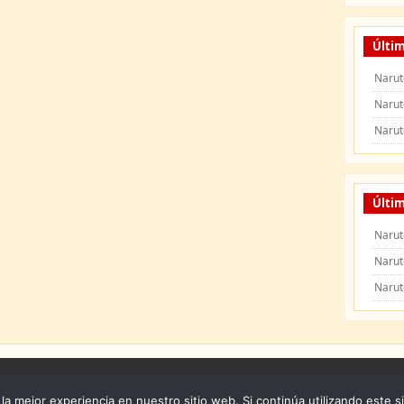
Últi
Narut
Narut
Narut
Últim
Narut
Narut
Narut
 Naruto Shippuden
|
Naruto Manga
|
Capitulos de Naruto
|
Peliculas de Naruto Shipp
la mejor experiencia en nuestro sitio web. Si continúa utilizando este s