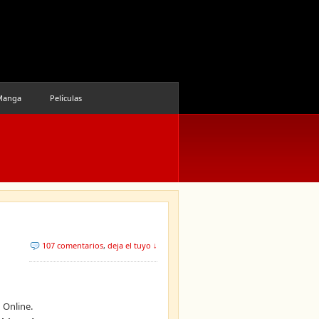
Manga
Películas
107 comentarios
,
deja el tuyo ↓
 Online.