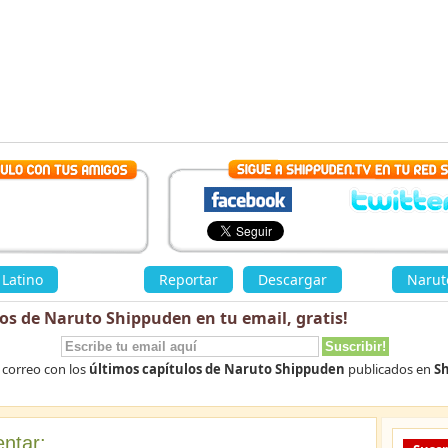
Latino
»
Reportar
Descargar
«
Narut
los de Naruto Shippuden en tu email,
gratis
!
 correo con los
últimos capítulos de Naruto Shippuden
publicados en
Sh
ntar: