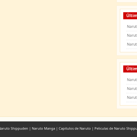
Últi
Narut
Narut
Narut
Últim
Narut
Narut
Narut
 Naruto Shippuden
|
Naruto Manga
|
Capitulos de Naruto
|
Peliculas de Naruto Shipp