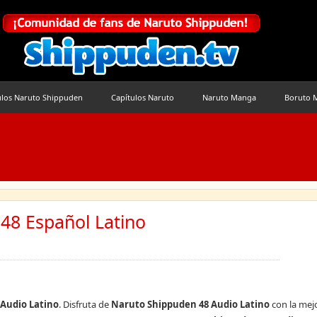
ulos Naruto Shippuden
Capítulos Naruto
Naruto Manga
Boruto 
48 Español Latino
Audio Latino
. Disfruta de
Naruto Shippuden 48 Audio Latino
con la mejo