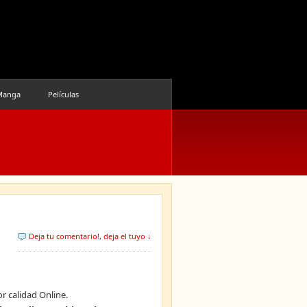
Manga
Películas
Deja tu comentario!
,
deja el tuyo ↓
r calidad Online.