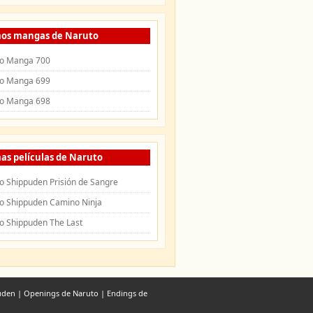
mos mangas de Naruto
o Manga 700
o Manga 699
o Manga 698
as películas de Naruto
o Shippuden Prisión de Sangre
o Shippuden Camino Ninja
o Shippuden The Last
uden
|
Openings de Naruto
|
Endings de