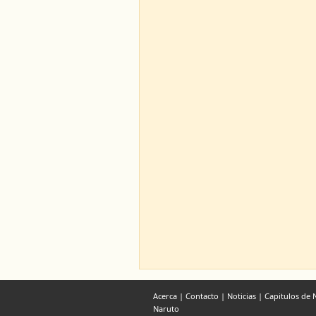
Acerca
|
Contacto
|
Noticias
|
Capitulos de
Naruto