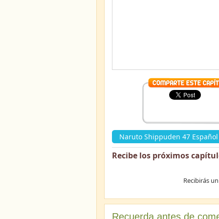
Naruto Shippuden 47 Español 
Recibe los próximos capítu
Recibirás un
Recuerda antes de come