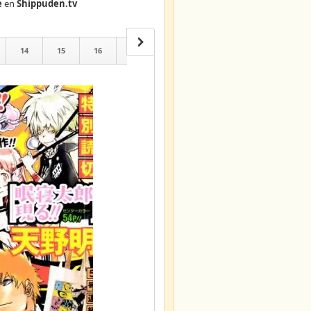
e
en
Shippuden.tv
14
15
16
17
18
19