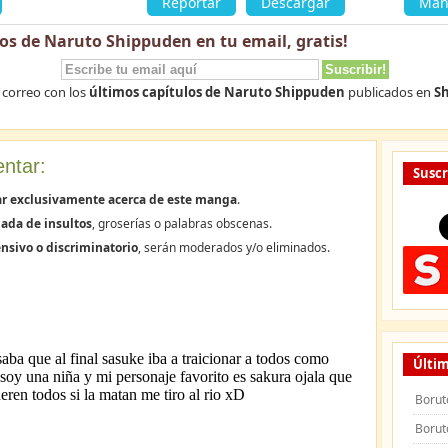
»
Reportar
Descargar
«
Man
los de Naruto Shippuden en tu email,
gratis
!
 correo con los
últimos capítulos de Naruto Shippuden
publicados en
Sh
ntar:
Suscr
ar exclusivamente acerca de este manga
.
ada de insultos
, groserías o palabras obscenas.
nsivo o discriminatorio
, serán moderados y/o eliminados.
Últim
Borut
Borut