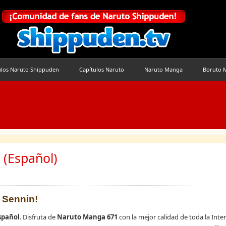
ulos Naruto Shippuden
Capítulos Naruto
Naruto Manga
Boruto 
(Español)
ō Sennin!
spañol
. Disfruta de
Naruto Manga 671
con la mejor calidad de toda la Inter