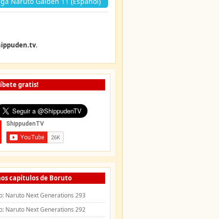
ga Naruto Gaiden 11 (Español)
ippuden.tv
.
íbete gratis!
os capítulos de Boruto
o: Naruto Next Generations 293
o: Naruto Next Generations 292