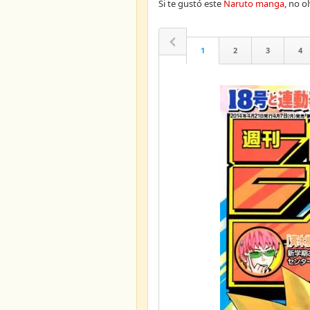
Si te gustó este
Naruto manga
, no 
1
2
3
4