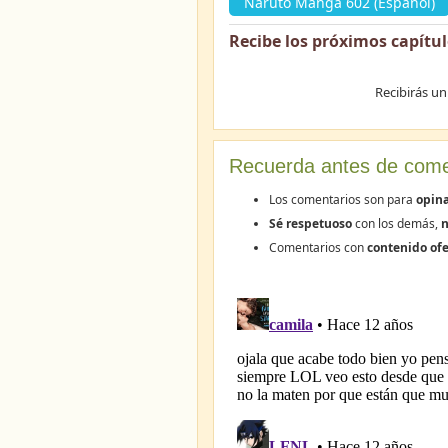
Naruto Manga 602 (Español)
Recibe los próximos capítu
Recibirás un
Recuerda antes de come
Los comentarios son para
opin
Sé respetuoso
con los demás,
n
Comentarios con
contenido ofe