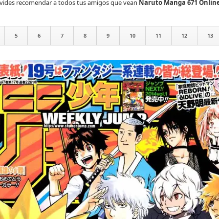
olvides recomendar a todos tus amigos que vean
Naruto Manga 671 Onlin
5
6
7
8
9
10
11
12
13