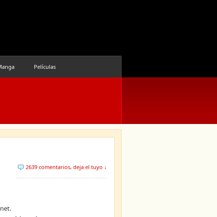
Manga
Películas
2639 comentarios
,
deja el tuyo ↓
net.