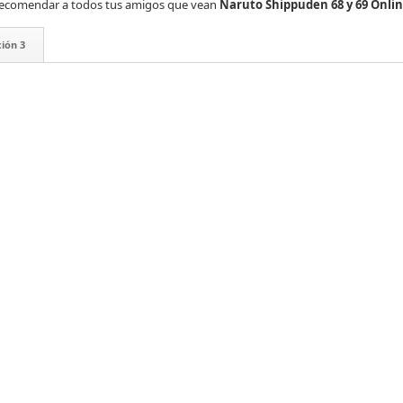
es recomendar a todos tus amigos que vean
Naruto Shippuden 68 y 69 Onli
ión 3