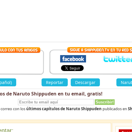
pañol)
»
Reportar
Descargar
«
Narut
los de Naruto Shippuden en tu email,
gratis
!
 correo con los
últimos capítulos de Naruto Shippuden
publicados en
Sh
ntar: