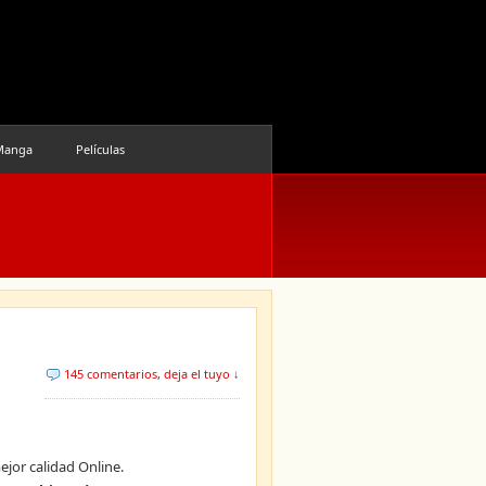
Manga
Películas
145 comentarios
,
deja el tuyo ↓
ejor calidad Online.