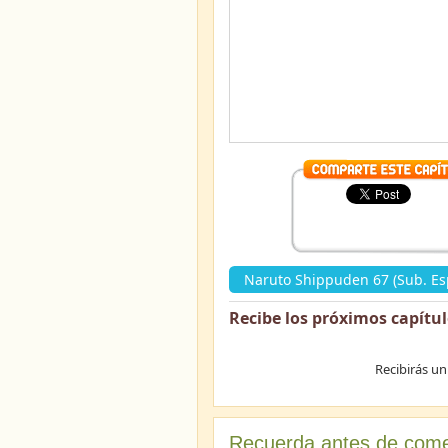
Naruto Shippuden 67 (Sub. Es
Recibe los próximos capítu
Recibirás un
Recuerda antes de come