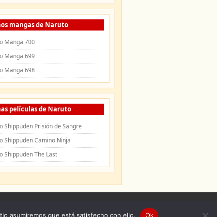
mos mangas de Naruto
o Manga 700
o Manga 699
o Manga 698
as películas de Naruto
o Shippuden Prisión de Sangre
o Shippuden Camino Ninja
o Shippuden The Last
uden
|
Openings de Naruto
|
Endings de
itio asumiremos que está satisfecho con ello.
Ok