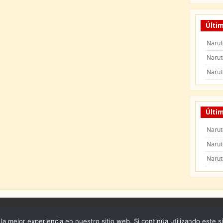
Últi
Narut
Narut
Narut
Últim
Narut
Narut
Narut
 Naruto Shippuden
|
Naruto Manga
|
Capitulos de Naruto
|
Peliculas de Naruto Shipp
la mejor experiencia en nuestro sitio web. Si continúa utilizando este s