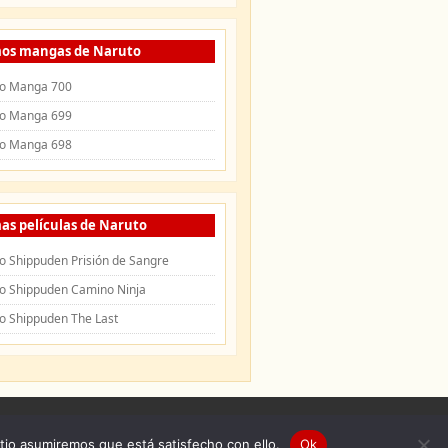
mos mangas de Naruto
o Manga 700
o Manga 699
o Manga 698
as películas de Naruto
o Shippuden Prisión de Sangre
o Shippuden Camino Ninja
o Shippuden The Last
uden
|
Openings de Naruto
|
Endings de
itio asumiremos que está satisfecho con ello.
Ok