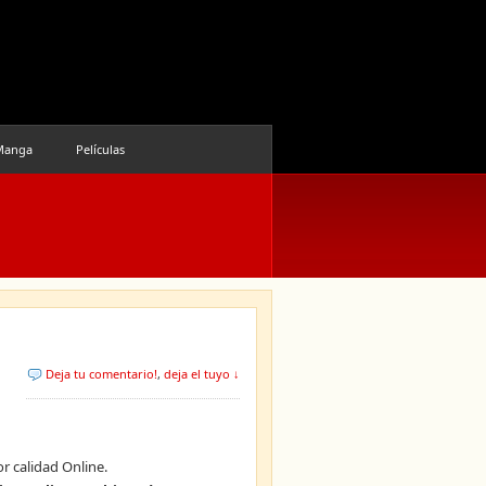
Manga
Películas
Deja tu comentario!
,
deja el tuyo ↓
r calidad Online.