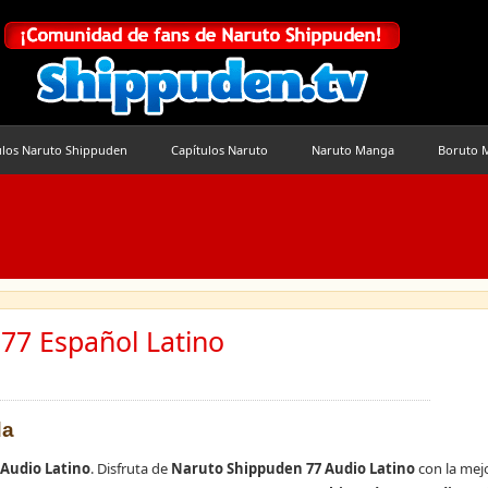
ulos Naruto Shippuden
Capítulos Naruto
Naruto Manga
Boruto 
77 Español Latino
da
Audio Latino
. Disfruta de
Naruto Shippuden 77 Audio Latino
con la mejo