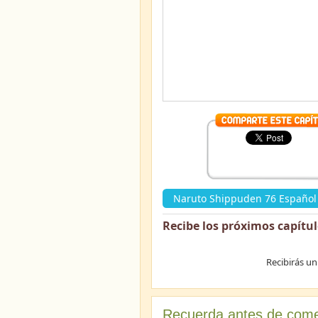
Naruto Shippuden 76 Español 
Recibe los próximos capítu
Recibirás un
Recuerda antes de come