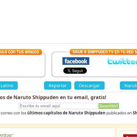
Latino
»
Reportar
Descargar
«
Narut
los de Naruto Shippuden en tu email,
gratis
!
 correo con los
últimos capítulos de Naruto Shippuden
publicados en
Sh
ntar: