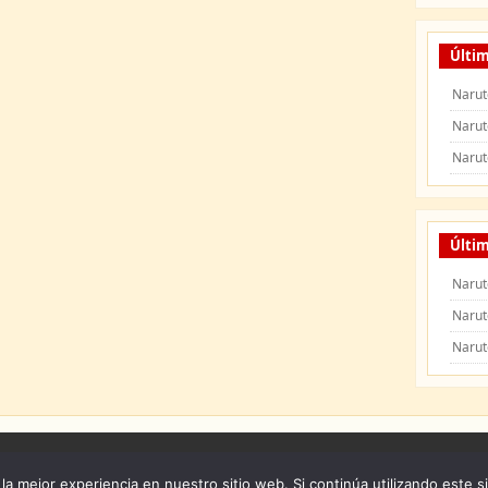
Últi
Narut
Narut
Narut
Últim
Narut
Narut
Narut
 Naruto Shippuden
|
Naruto Manga
|
Capitulos de Naruto
|
Peliculas de Naruto Shipp
la mejor experiencia en nuestro sitio web. Si continúa utilizando este s