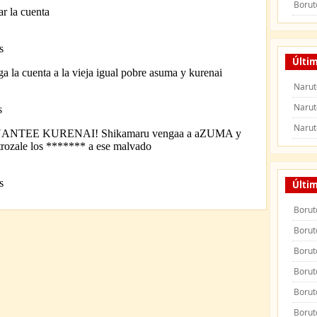
Borut
Últim
Narut
Narut
Narut
Últi
Borut
Borut
Borut
Borut
Borut
Borut