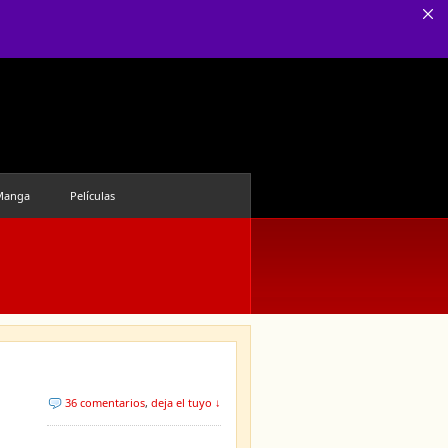
Manga
Películas
36 comentarios
,
deja el tuyo ↓