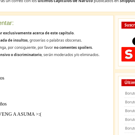
rás un correo con los
últimos capítulos de Naruto
publicados en
Shippud
ntar:
Suscr
r exclusivamente acerca de este capítulo
.
ada de insultos
, groserías o palabras obscenas.
nga, por consiguiente, por favor
no comentes spoilers
.
nsivo o discriminatorio
, serán moderados y/o eliminados.
Últim
Borut
Borut
Borut
Borut
Borut