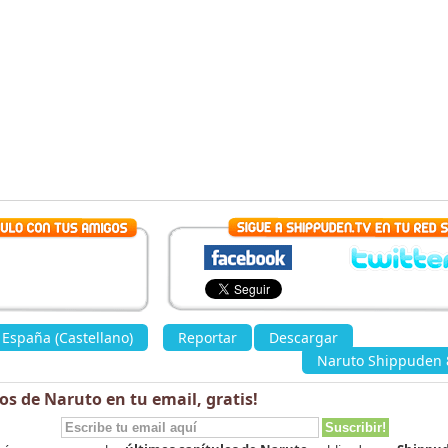
España (Castellano)
»
Reportar
Descargar
«
Naruto Shippuden 8
los de Naruto en tu email,
gratis
!