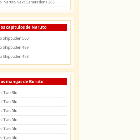
o: Naruto Next Generations 288
os capítulos de Naruto
o Shippuden 500
o Shippuden 499
o Shippuden 498
mos mangas de Boruto
o: Two Blu
o: Two Blu
o: Two Blu
o: Two Blu
o: Two Blu
o: Two Blu