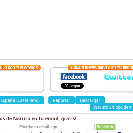
España (Castellano)
»
Reportar
Descargar
«
Naruto Shippuden 9
los de Naruto en tu email,
gratis
!