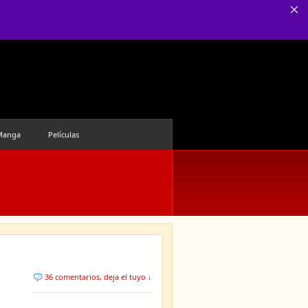
Manga
Películas
36 comentarios
,
deja el tuyo ↓