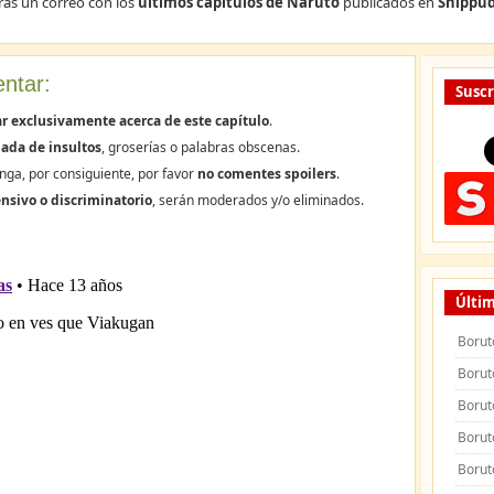
rás un correo con los
últimos capítulos de Naruto
publicados en
Shippud
ntar:
Suscr
r exclusivamente acerca de este capítulo
.
ada de insultos
, groserías o palabras obscenas.
nga, por consiguiente, por favor
no comentes spoilers
.
nsivo o discriminatorio
, serán moderados y/o eliminados.
Últim
Borut
Borut
Borut
Borut
Borut