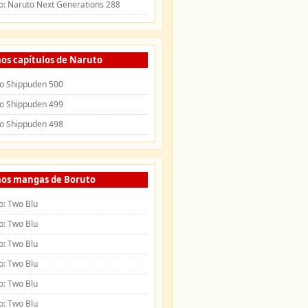
o: Naruto Next Generations 288
os capítulos de Naruto
o Shippuden 500
o Shippuden 499
o Shippuden 498
mos mangas de Boruto
o: Two Blu
o: Two Blu
o: Two Blu
o: Two Blu
o: Two Blu
o: Two Blu