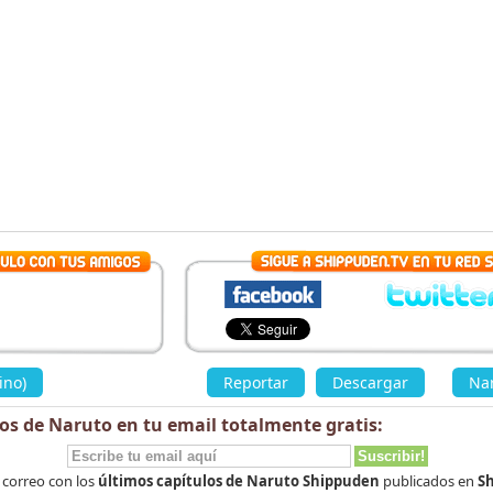
ino)
»
Reportar
Descargar
«
Nar
los de Naruto en tu email totalmente
gratis
:
 correo con los
últimos capítulos de Naruto Shippuden
publicados en
Sh