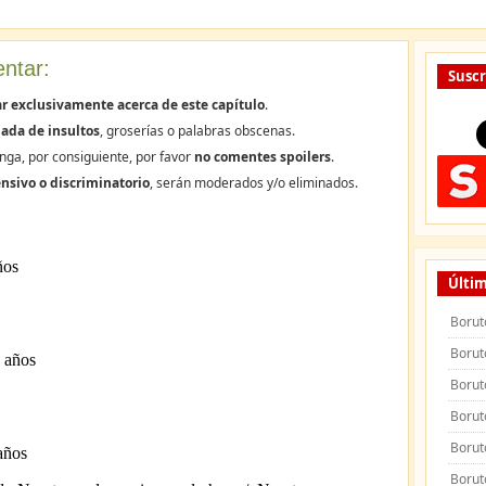
ntar:
Suscr
r exclusivamente acerca de este capítulo
.
ada de insultos
, groserías o palabras obscenas.
nga, por consiguiente, por favor
no comentes spoilers
.
nsivo o discriminatorio
, serán moderados y/o eliminados.
Últim
Borut
Borut
Borut
Borut
Borut
Borut