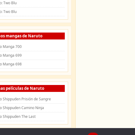
o: Two Blu
o: Two Blu
mos mangas de Naruto
o Manga 700
o Manga 699
o Manga 698
as películas de Naruto
o Shippuden Prisión de Sangre
o Shippuden Camino Ninja
o Shippuden The Last