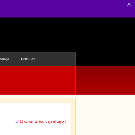
Manga
Películas
25 comentarios
,
deja el tuyo ↓