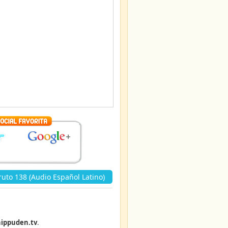
uto 138 (Audio Español Latino)
ippuden.tv
.