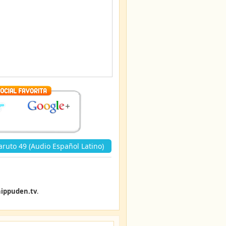
ruto 49 (Audio Español Latino)
ippuden.tv
.