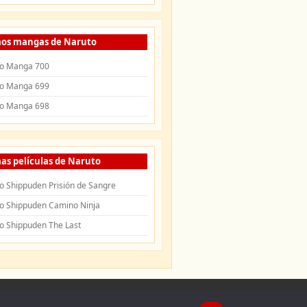
mos mangas de Naruto
o Manga 700
o Manga 699
o Manga 698
as películas de Naruto
o Shippuden Prisión de Sangre
o Shippuden Camino Ninja
o Shippuden The Last
uden
|
Openings de Naruto
|
Endings de