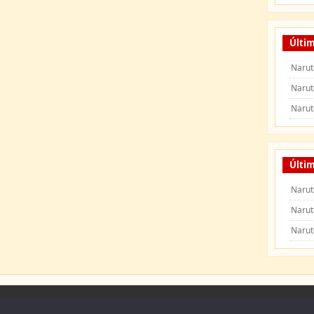
Últi
Narut
Narut
Narut
Últim
Narut
Narut
Narut
 Naruto Shippuden
|
Naruto Manga
|
Capitulos de Naruto
|
Peliculas de Naruto Shipp