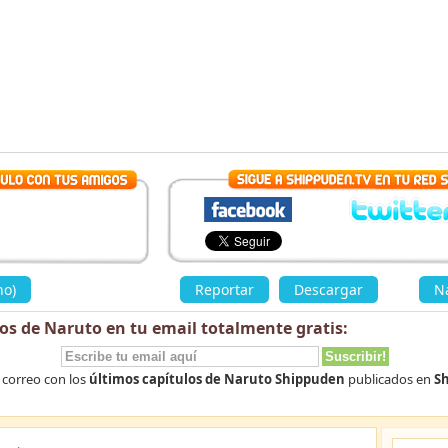
no)
»
Reportar
Descargar
«
Na
los de Naruto en tu email totalmente
gratis
:
 correo con los
últimos capítulos de Naruto Shippuden
publicados en
Sh