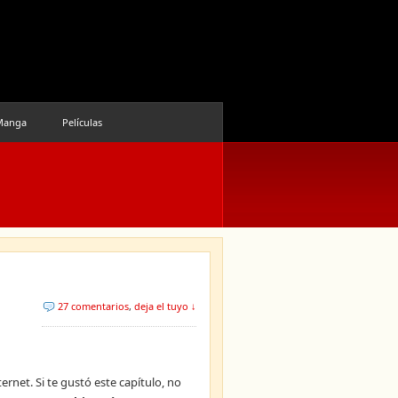
Manga
Películas
27 comentarios
,
deja el tuyo ↓
ernet. Si te gustó este capítulo, no