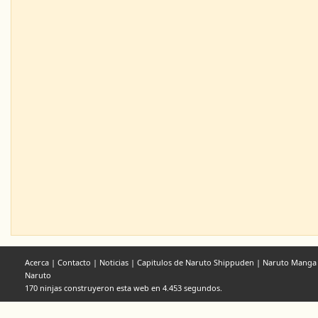
Acerca
|
Contacto
|
Noticias
|
Capitulos de Naruto Shippuden
|
Naruto Manga
Naruto
170 ninjas construyeron esta web en 4.453 segundos.