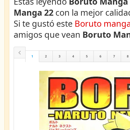
Estás leyendo
Boruto Manga 
Manga 22
con la mejor calidad
Si te gustó este
Boruto mang
amigos que vean
Boruto Man
1
2
3
4
5
6
7
8