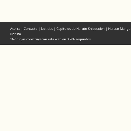
Acerca
|
Contacto
|
Noticias
|
Capitulos de Naruto Shippuden
|
Naruto Manga
Naruto
167 ninjas construyeron esta web en 3.206 segundos.