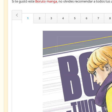
Si te gustó este
Boruto manga
, no olvides recomendar a todos tu
1
2
3
4
5
6
7
8