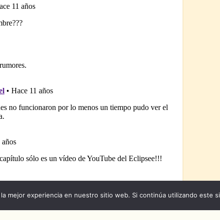
la mejor experiencia en nuestro sitio web. Si continúa utilizando este s
 Naruto Shippuden
|
Naruto Manga
|
Capitulos de Naruto
|
Peliculas de Naruto Shipp