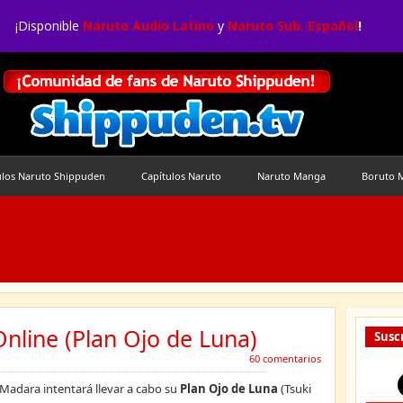
¡Disponible
Naruto Audio Latino
y
Naruto Sub. Español
!
ulos Naruto Shippuden
Capítulos Naruto
Naruto Manga
Boruto 
Online (Plan Ojo de Luna)
Suscr
60 comentarios
 Madara intentará llevar a cabo su
Plan Ojo de Luna
(Tsuki