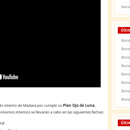
Naru
Últi
Borut
Borut
Borut
Borut
Borut
Borut
Borut
Borut
ndo intento de Madara por cumplir su
Plan Ojo de Luna
,
róximos intentos se llevarán a cabo en las siguientes fechas:
Últi
tal