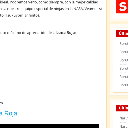
deal. Podremos verlo, como siempre, con la mejor calidad
as a nuestro equipo especial de ninjas en la NASA. Veamos si
to (Tsukuyomi Infinito).
ento máximo de apreciación de la
Luna Roja
:
Últi
Borut
Borut
Borut
Borut
Borut
Borut
.m.
Últi
a Roja
Naru
Naru