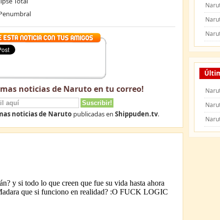
ipse Total
Naru
e Penumbral
Naru
Naru
Últi
imas noticias de Naruto en tu correo!
Narut
Naru
mas noticias de Naruto
publicadas en
Shippuden.tv
.
Naru