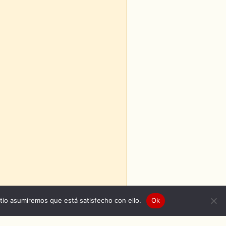
itio asumiremos que está satisfecho con ello.
Ok
uden
|
Openings de Naruto
|
Endings de