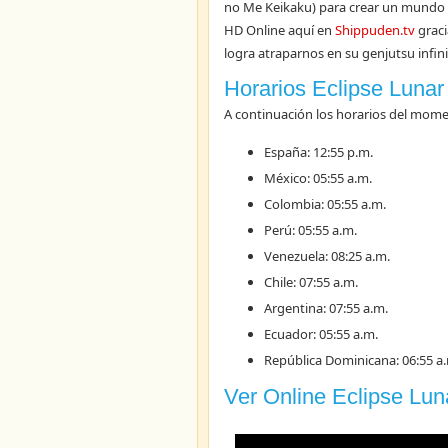
no Me Keikaku) para crear un mundo i
HD Online aquí en
Shippuden.tv
graci
logra atraparnos en su genjutsu infini
Horarios Eclipse Lunar
A continuación los horarios del mom
España: 12:55 p.m.
México: 05:55 a.m.
Colombia: 05:55 a.m.
Perú: 05:55 a.m.
Venezuela: 08:25 a.m.
Chile: 07:55 a.m.
Argentina: 07:55 a.m.
Ecuador: 05:55 a.m.
República Dominicana: 06:55 a
Ver Online Eclipse Lun