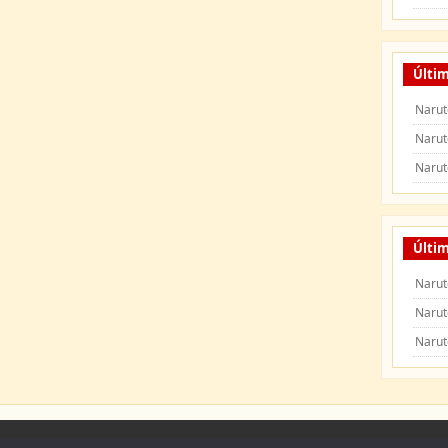
Últi
Narut
Narut
Narut
Últim
Narut
Narut
Narut
 Naruto Shippuden
|
Naruto Manga
|
Capitulos de Naruto
|
Peliculas de Naruto Shipp