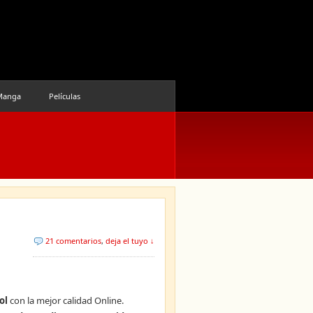
Manga
Películas
21 comentarios
,
deja el tuyo ↓
ol
con la mejor calidad Online.