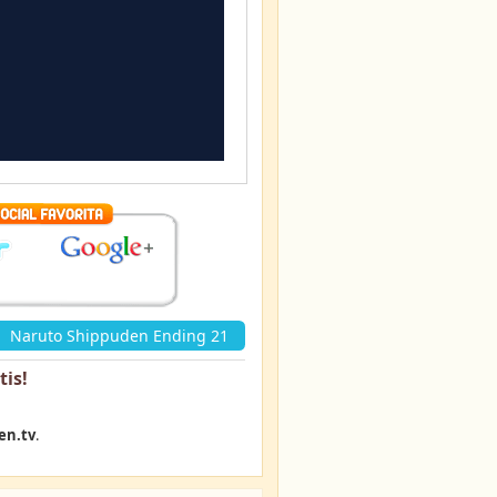
Naruto Shippuden Ending 21
tis
!
en.tv
.