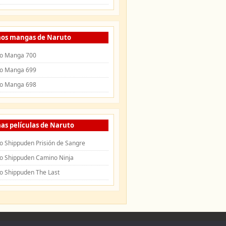
mos mangas de Naruto
o Manga 700
o Manga 699
o Manga 698
as películas de Naruto
o Shippuden Prisión de Sangre
o Shippuden Camino Ninja
o Shippuden The Last
uden
|
Openings de Naruto
|
Endings de