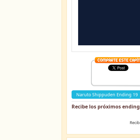
Naruto Shippuden Ending 19
Recibe los próximos ending
Recib