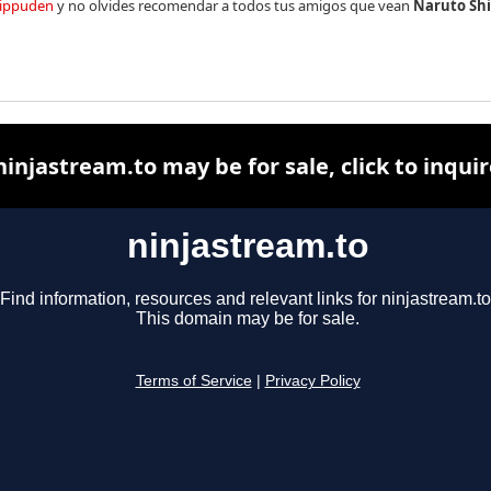
hippuden
y no olvides recomendar a todos tus amigos que vean
Naruto Shi