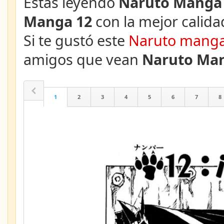
Estás leyendo
Naruto Manga 
Manga 12
con la mejor calidad
Si te gustó este
Naruto mang
amigos que vean
Naruto Man
1
2
3
4
5
6
7
8