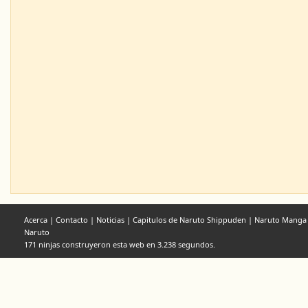
Acerca
|
Contacto
|
Noticias
|
Capitulos de Naruto Shippuden
|
Naruto Manga
Naruto
171 ninjas construyeron esta web en 3.238 segundos.