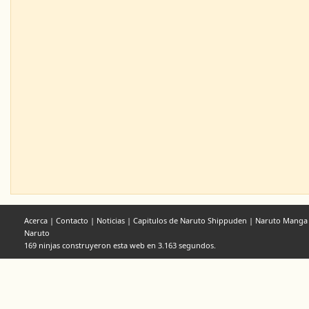
Acerca
|
Contacto
|
Noticias
|
Capitulos de Naruto Shippuden
|
Naruto Manga
Naruto
169 ninjas construyeron esta web en 3.163 segundos.