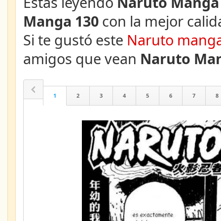
Estás leyendo
Naruto Manga 
Manga 130
con la mejor calid
Si te gustó este
Naruto mang
amigos que vean
Naruto Man
1
2
3
4
5
6
7
8