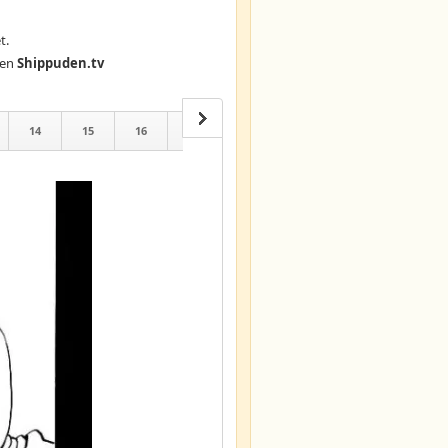
t.
en
Shippuden.tv
14
15
16
17
18