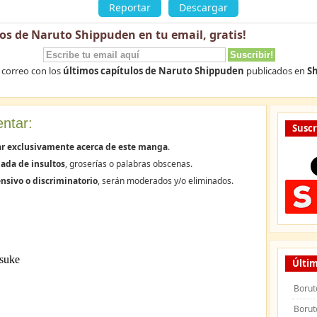
»
Reportar
Descargar
los de Naruto Shippuden en tu email,
gratis
!
 correo con los
últimos capítulos de Naruto Shippuden
publicados en
Sh
ntar:
Suscr
ar exclusivamente acerca de este manga
.
ada de insultos
, groserías o palabras obscenas.
nsivo o discriminatorio
, serán moderados y/o eliminados.
Últim
Borut
Borut