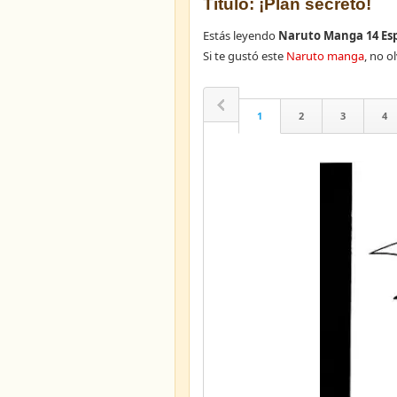
Título: ¡Plan secreto!
Estás leyendo
Naruto Manga 14 Es
Si te gustó este
Naruto manga
, no 
1
2
3
4