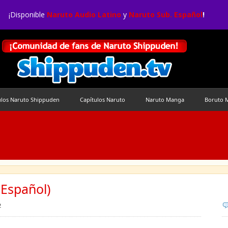
¡Disponible
Naruto Audio Latino
y
Naruto Sub. Español
!
ulos Naruto Shippuden
Capítulos Naruto
Naruto Manga
Boruto 
Español)
2