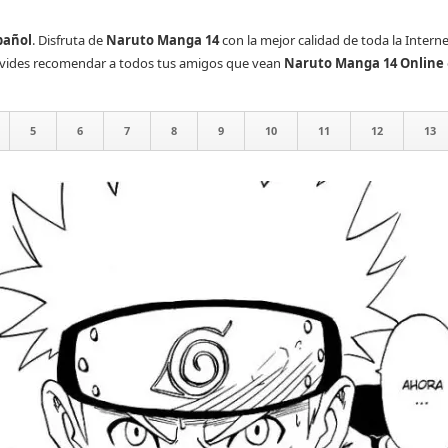
pañol
. Disfruta de
Naruto Manga 14
con la mejor calidad de toda la Interne
olvides recomendar a todos tus amigos que vean
Naruto Manga 14 Online
5
6
7
8
9
10
11
12
13