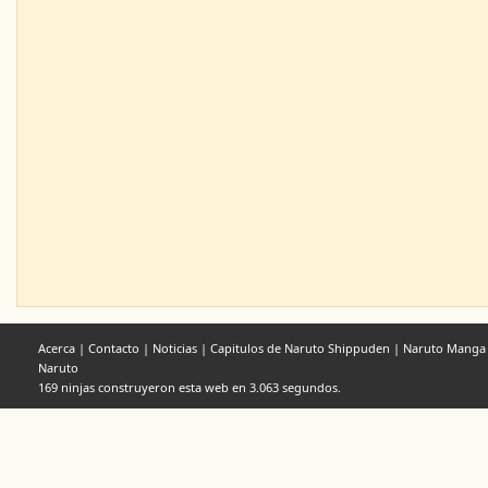
Acerca
|
Contacto
|
Noticias
|
Capitulos de Naruto Shippuden
|
Naruto Manga
Naruto
169 ninjas construyeron esta web en 3.063 segundos.