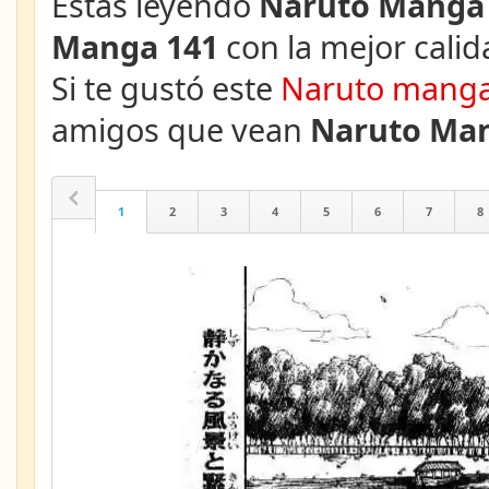
Estás leyendo
Naruto Manga 
Manga 141
con la mejor calid
Si te gustó este
Naruto mang
amigos que vean
Naruto Man
1
2
3
4
5
6
7
8