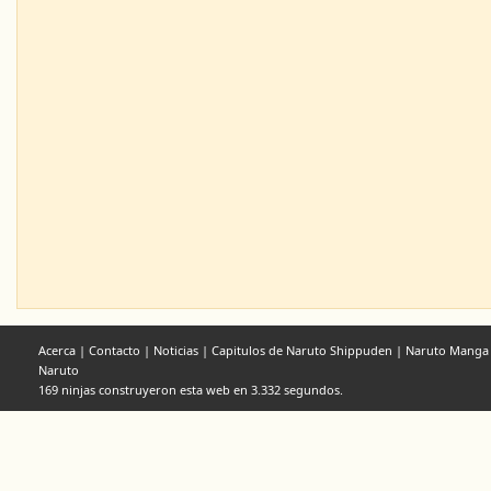
Acerca
|
Contacto
|
Noticias
|
Capitulos de Naruto Shippuden
|
Naruto Manga
Naruto
169 ninjas construyeron esta web en 3.332 segundos.