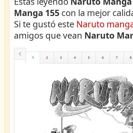
Estás leyendo
Naruto Manga 
Manga 155
con la mejor calid
Si te gustó este
Naruto mang
amigos que vean
Naruto Man
1
2
3
4
5
6
7
8