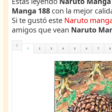
Estás leyendo
Naruto Manga 
Manga 188
con la mejor calid
Si te gustó este
Naruto mang
amigos que vean
Naruto Man
1
2
3
4
5
6
7
8