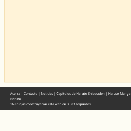
Acerca
|
Contacto
|
Noticias
|
Capitulos de Naruto Shippuden
|
Naruto Manga
Naruto
169 ninjas construyeron esta web en 3.583 segundos.