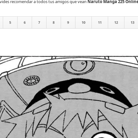
olvides recomendar a todos tus amigos que vean
Naruto Manga 225 Onlin
5
6
7
8
9
10
11
12
13