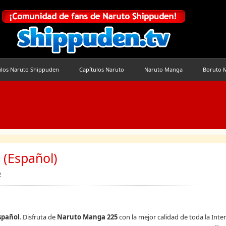
ulos Naruto Shippuden
Capítulos Naruto
Naruto Manga
Boruto 
(Español)
2
spañol
. Disfruta de
Naruto Manga 225
con la mejor calidad de toda la Inter