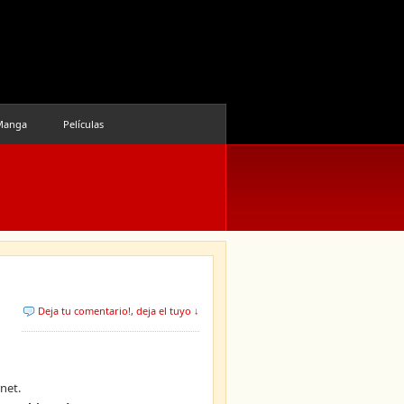
Manga
Películas
Deja tu comentario!
,
deja el tuyo ↓
net.