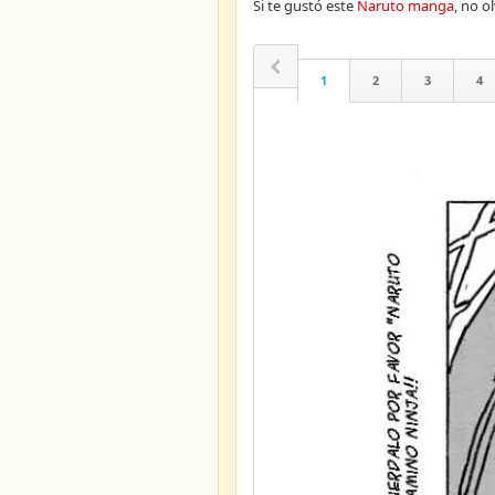
Si te gustó este
Naruto manga
, no 
1
2
3
4