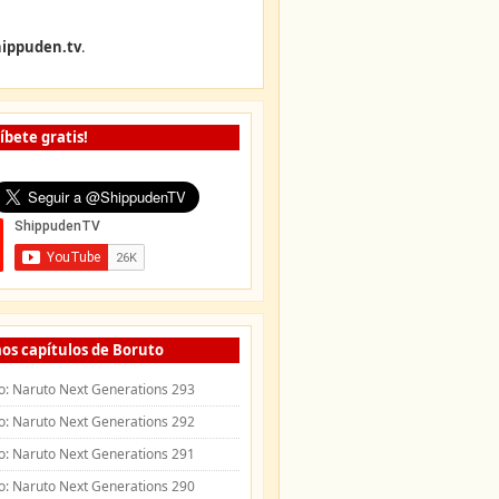
ippuden.tv
.
íbete gratis!
os capítulos de Boruto
o: Naruto Next Generations 293
o: Naruto Next Generations 292
o: Naruto Next Generations 291
o: Naruto Next Generations 290