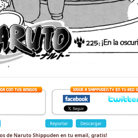
»
Reportar
Descargar
«
los de Naruto Shippuden en tu email,
gratis
!