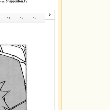
e
en
Shippuden.tv
14
15
16
17
18
19