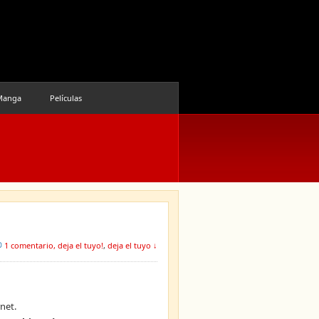
Manga
Películas
1 comentario, deja el tuyo!
,
deja el tuyo ↓
net.