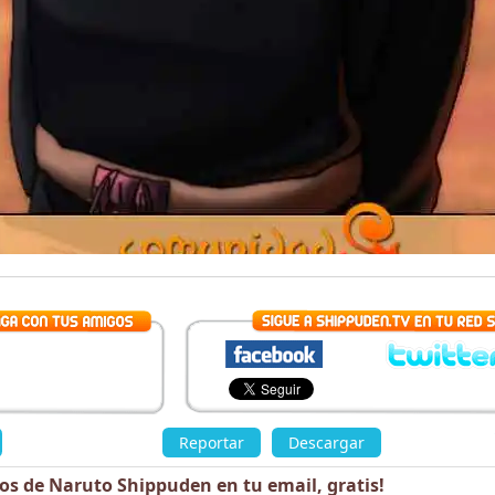
»
Reportar
Descargar
«
los de Naruto Shippuden en tu email,
gratis
!