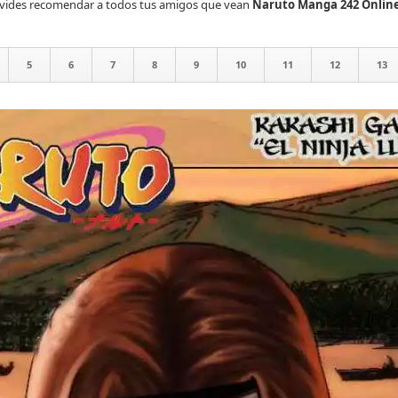
olvides recomendar a todos tus amigos que vean
Naruto Manga 242 Onlin
5
6
7
8
9
10
11
12
13