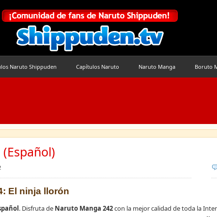
ulos Naruto Shippuden
Capítulos Naruto
Naruto Manga
Boruto 
(Español)
2
: El ninja llorón
spañol
. Disfruta de
Naruto Manga 242
con la mejor calidad de toda la Inter