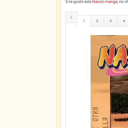
Si te gustó este
Naruto manga
, no 
1
2
3
4