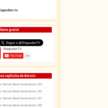
ippuden.tv
.
íbete gratis!
os capítulos de Boruto
o: Naruto Next Generations 293
o: Naruto Next Generations 292
o: Naruto Next Generations 291
o: Naruto Next Generations 290