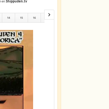
e
en
Shippuden.tv
14
15
16
17
18