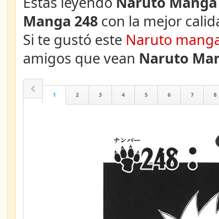
Estás leyendo
Naruto Manga 
Manga 248
con la mejor calid
Si te gustó este
Naruto mang
amigos que vean
Naruto Man
1
2
3
4
5
6
7
8