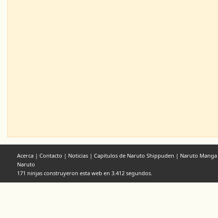
Acerca
|
Contacto
|
Noticias
|
Capitulos de Naruto Shippuden
|
Naruto Manga
Naruto
171 ninjas construyeron esta web en 3.412 segundos.