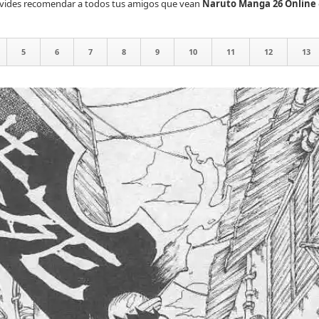
olvides recomendar a todos tus amigos que vean
Naruto Manga 26 Online
5
6
7
8
9
10
11
12
13