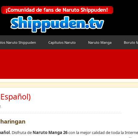
ulos Naruto Shippuden
Capítulos Naruto
Naruto Manga
Boruto 
Español)
2
Sharingan
pañol
. Disfruta de
Naruto Manga 26
con la mejor calidad de toda la Interne