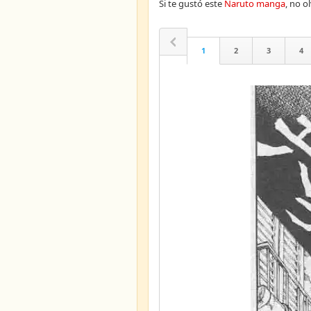
Si te gustó este
Naruto manga
, no 
1
2
3
4