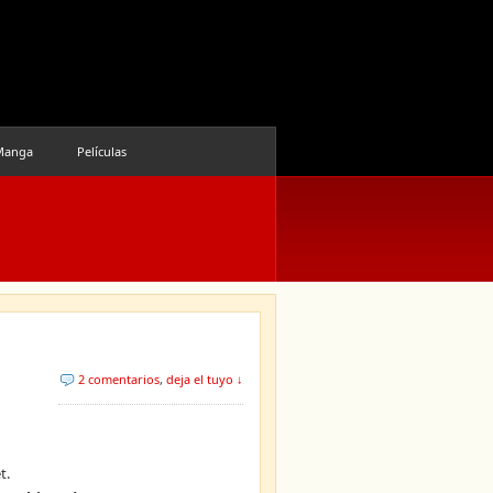
Manga
Películas
2 comentarios
,
deja el tuyo ↓
t.