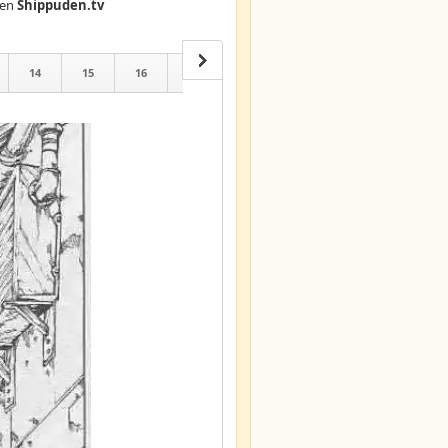
en
Shippuden.tv
14
15
16
17
18
19