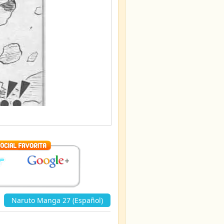
«
Naruto Manga 27 (Español)