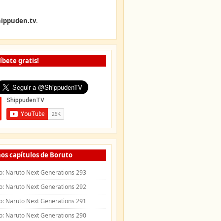
ippuden.tv
.
íbete gratis!
os capítulos de Boruto
o: Naruto Next Generations 293
o: Naruto Next Generations 292
o: Naruto Next Generations 291
o: Naruto Next Generations 290