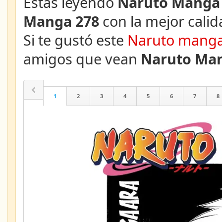
Estás leyendo
Naruto Manga 
Manga 278
con la mejor calid
Si te gustó este
Naruto mang
amigos que vean
Naruto Man
1
2
3
4
5
6
7
8