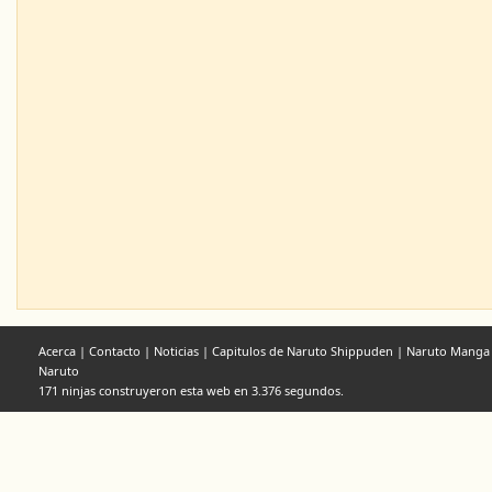
Acerca
|
Contacto
|
Noticias
|
Capitulos de Naruto Shippuden
|
Naruto Manga
Naruto
171 ninjas construyeron esta web en 3.376 segundos.