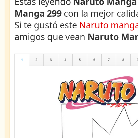
Estás leyendo
Naruto Manga 
Manga 299
con la mejor calid
Si te gustó este
Naruto mang
amigos que vean
Naruto Man
1
2
3
4
5
6
7
8