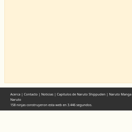
Acerca
|
Contacto
|
Noticias
|
Capitulos de Naruto Shippuden
|
Naruto Manga
Naruto
158 ninjas construyeron esta web en 3.446 segundos.