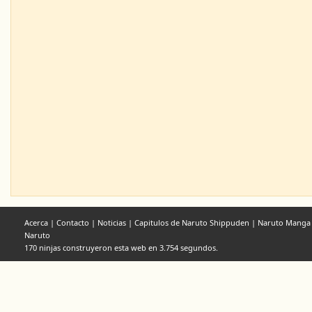
Acerca
|
Contacto
|
Noticias
|
Capitulos de Naruto Shippuden
|
Naruto Manga
Naruto
170 ninjas construyeron esta web en 3.754 segundos.