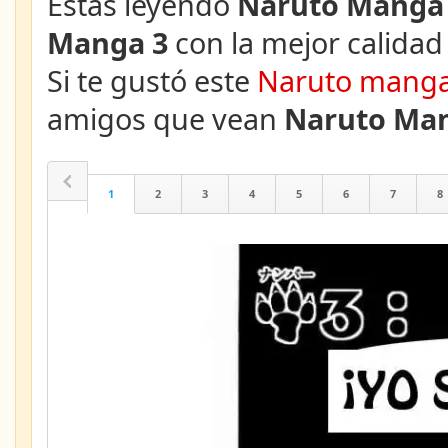
Estás leyendo
Naruto Manga 
Manga 3
con la mejor calidad 
Si te gustó este
Naruto mang
amigos que vean
Naruto Man
1
2
3
4
5
6
7
8