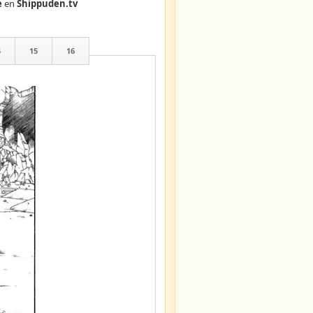
e
en
Shippuden.tv
4
15
16