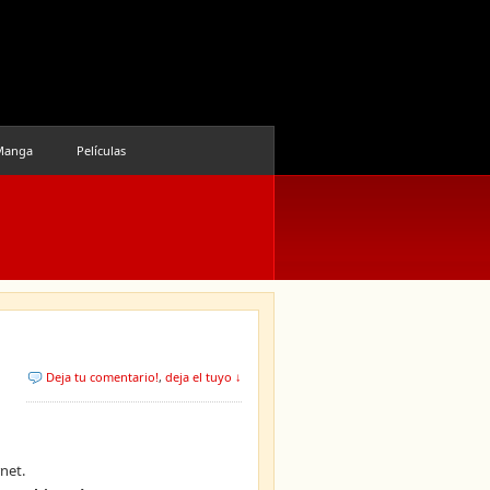
Manga
Películas
Deja tu comentario!
,
deja el tuyo ↓
net.