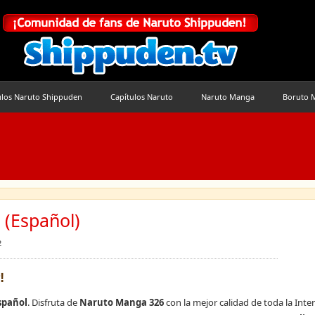
ulos Naruto Shippuden
Capítulos Naruto
Naruto Manga
Boruto 
(Español)
2
!
spañol
. Disfruta de
Naruto Manga 326
con la mejor calidad de toda la Inter