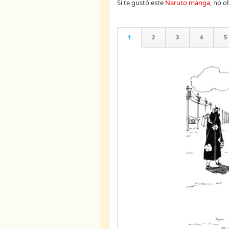
Si te gustó este
Naruto manga
, no 
1
2
3
4
5