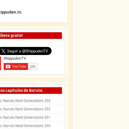
ippuden.tv
.
íbete gratis!
os capítulos de Boruto
o: Naruto Next Generations 293
o: Naruto Next Generations 292
o: Naruto Next Generations 291
o: Naruto Next Generations 290