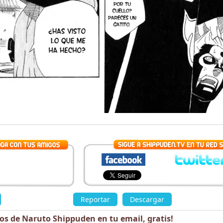
»
Reportar
Descargar
«
los de Naruto Shippuden en tu email,
gratis
!