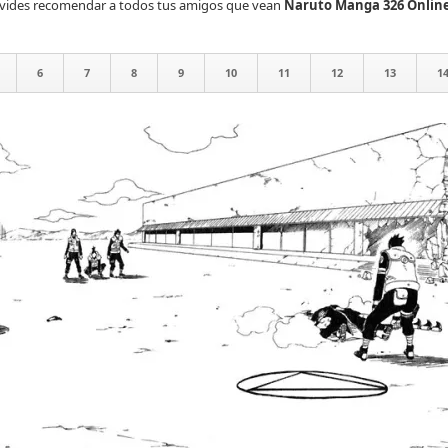
olvides recomendar a todos tus amigos que vean
Naruto Manga 326 Onlin
6
7
8
9
10
11
12
13
1