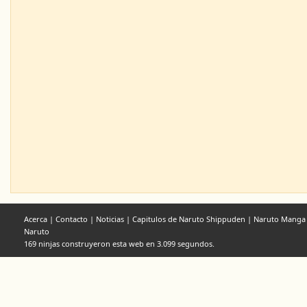
Acerca
|
Contacto
|
Noticias
|
Capitulos de Naruto Shippuden
|
Naruto Manga
Naruto
169 ninjas construyeron esta web en 3.099 segundos.