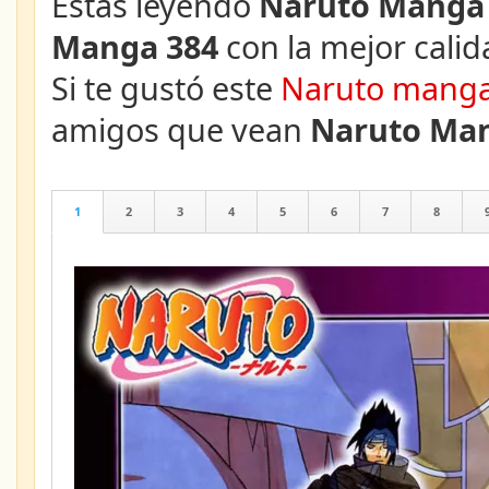
Estás leyendo
Naruto Manga 
Manga 384
con la mejor calid
Si te gustó este
Naruto mang
amigos que vean
Naruto Man
1
2
3
4
5
6
7
8