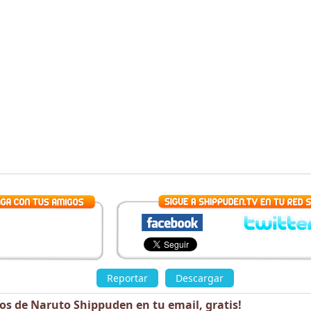
»
Reportar
Descargar
los de Naruto Shippuden en tu email,
gratis
!