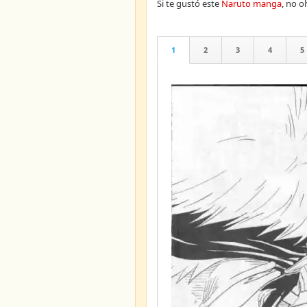
Si te gustó este
Naruto manga
, no 
1
2
3
4
5