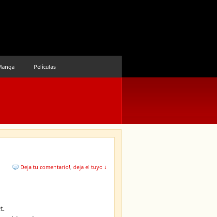
Manga
Películas
Deja tu comentario!
,
deja el tuyo ↓
t.