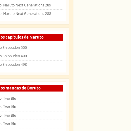
o: Naruto Next Generations 289
o: Naruto Next Generations 288
os capítulos de Naruto
o Shippuden 500
o Shippuden 499
o Shippuden 498
mos mangas de Boruto
o: Two Blu
o: Two Blu
o: Two Blu
o: Two Blu