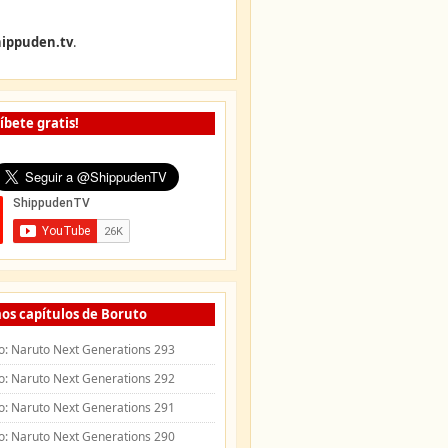
ippuden.tv
.
íbete gratis!
os capítulos de Boruto
o: Naruto Next Generations 293
o: Naruto Next Generations 292
o: Naruto Next Generations 291
o: Naruto Next Generations 290