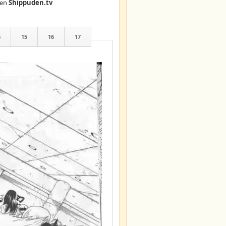
en
Shippuden.tv
4
15
16
17