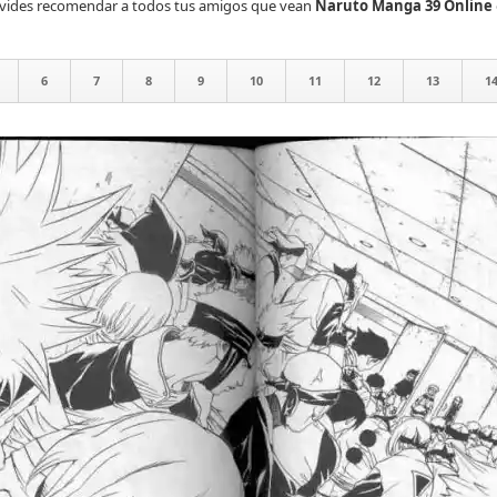
olvides recomendar a todos tus amigos que vean
Naruto Manga 39 Online
6
7
8
9
10
11
12
13
1