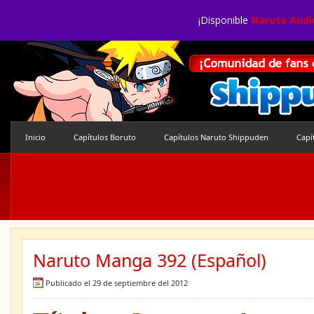
¡Disponible
Naruto Audi
Inicio
Capítulos Boruto
Capítulos Naruto Shippuden
Capí
Naruto Manga 392 (Español)
Publicado el 29 de septiembre del 2012