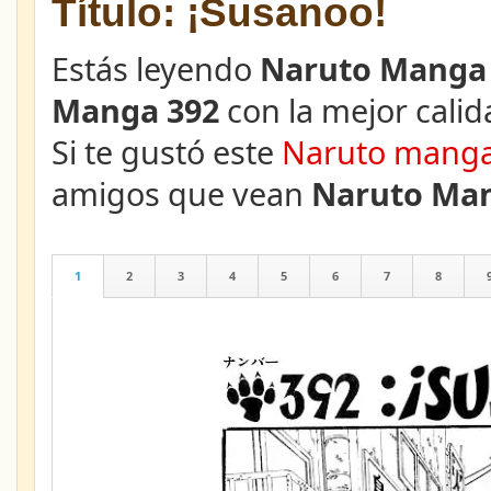
Título: ¡Susanoo!
Estás leyendo
Naruto Manga 
Manga 392
con la mejor calid
Si te gustó este
Naruto mang
amigos que vean
Naruto Man
1
2
3
4
5
6
7
8