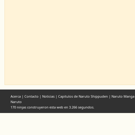
Acerca
|
Contacto
|
Noticias
|
Capitulos de Naruto Shippuden
|
Naruto Manga
Naruto
170 ninjas construyeron esta web en 3.266 segundos.