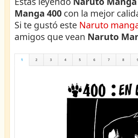
Estás leyendo
Naruto Manga 
Manga 400
con la mejor calid
Si te gustó este
Naruto mang
amigos que vean
Naruto Man
1
2
3
4
5
6
7
8