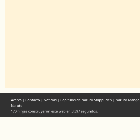
Acerca
|
Contacto
|
Noticias
|
Capitulos de Naruto Shippuden
|
Naruto Manga
Naruto
170 ninjas construyeron esta web en 3.397 segundos.