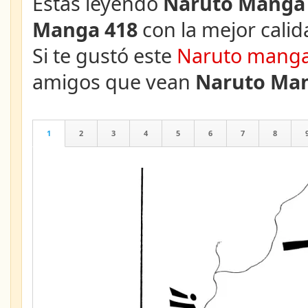
Estás leyendo
Naruto Manga 
Manga 418
con la mejor calid
Si te gustó este
Naruto mang
amigos que vean
Naruto Man
1
2
3
4
5
6
7
8