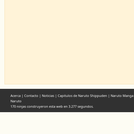
Acerca
|
Contacto
|
Noticias
|
Capitulos de Naruto Shippuden
|
Naruto Manga
Naruto
170 ninjas construyeron esta web en 3.277 segundos.