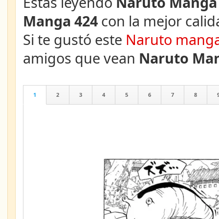
Estás leyendo
Naruto Manga 
Manga 424
con la mejor calid
Si te gustó este
Naruto mang
amigos que vean
Naruto Man
1
2
3
4
5
6
7
8