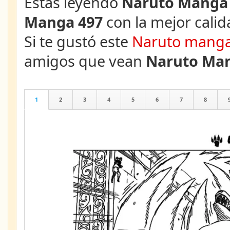
Estás leyendo
Naruto Manga 
Manga 497
con la mejor calid
Si te gustó este
Naruto mang
amigos que vean
Naruto Man
1
2
3
4
5
6
7
8