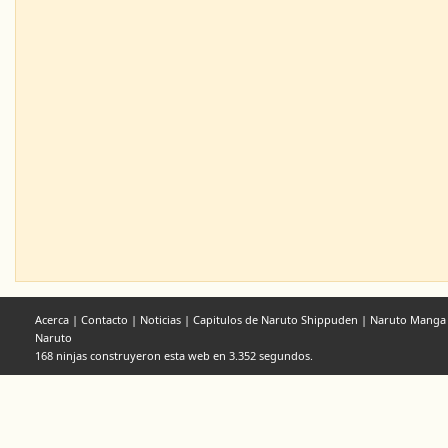
Acerca
|
Contacto
|
Noticias
|
Capitulos de Naruto Shippuden
|
Naruto Manga
Naruto
168 ninjas construyeron esta web en 3.352 segundos.