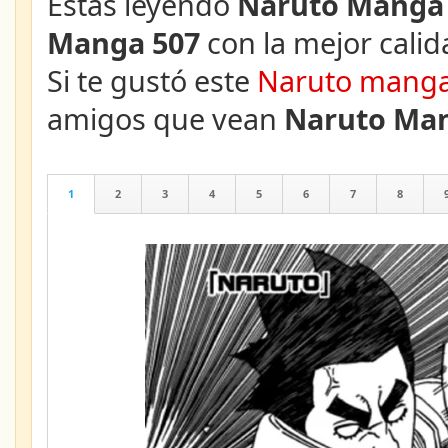
Estás leyendo
Naruto Manga 
Manga 507
con la mejor calid
Si te gustó este
Naruto mang
amigos que vean
Naruto Man
1
2
3
4
5
6
7
8