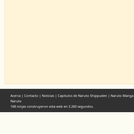
Acerca
|
Contacto
|
Noticias
|
Capitulos de Naruto Shippuden
|
Naruto Manga
Naruto
168 ninjas construyeron esta web en 3.260 segundos.