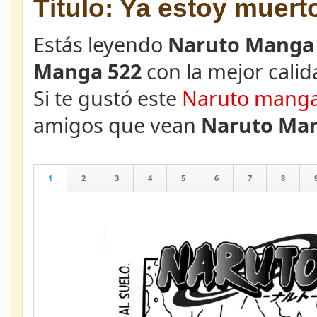
Título: Ya estoy muert
Estás leyendo
Naruto Manga 
Manga 522
con la mejor calid
Si te gustó este
Naruto mang
amigos que vean
Naruto Man
1
2
3
4
5
6
7
8