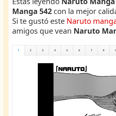
Estás leyendo
Naruto Manga 
Manga 542
con la mejor calid
Si te gustó este
Naruto mang
amigos que vean
Naruto Man
1
2
3
4
5
6
7
8