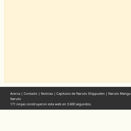
Acerca
|
Contacto
|
Noticias
|
Capitulos de Naruto Shippuden
|
Naruto Manga
Naruto
171 ninjas construyeron esta web en 3.600 segundos.