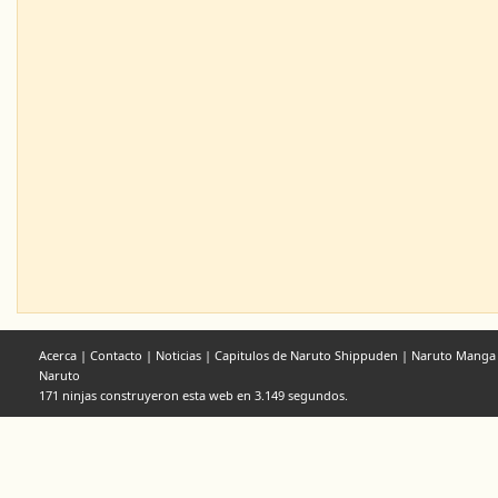
Acerca
|
Contacto
|
Noticias
|
Capitulos de Naruto Shippuden
|
Naruto Manga
Naruto
171 ninjas construyeron esta web en 3.149 segundos.