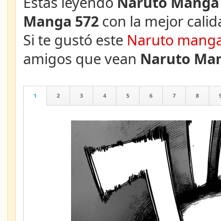
Estás leyendo
Naruto Manga 
Manga 572
con la mejor calid
Si te gustó este
Naruto mang
amigos que vean
Naruto Man
1
2
3
4
5
6
7
8