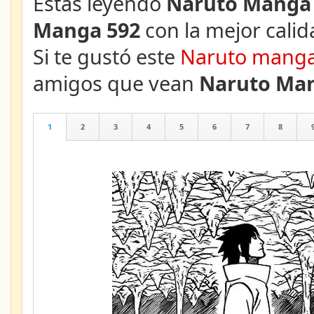
Estás leyendo
Naruto Manga 
Manga 592
con la mejor calid
Si te gustó este
Naruto mang
amigos que vean
Naruto Man
1
2
3
4
5
6
7
8