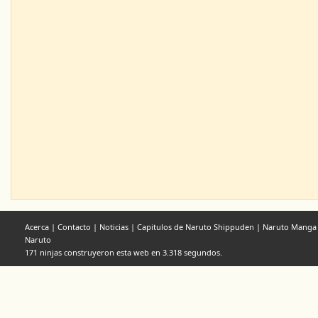
Acerca
|
Contacto
|
Noticias
|
Capitulos de Naruto Shippuden
|
Naruto Manga
Naruto
171 ninjas construyeron esta web en 3.318 segundos.